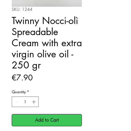
SKU: 1244
Twinny Nocci-olì
Spreadable
Cream with extra
virgin olive oil -
250 gr
Price
€7.90
Quantity
*
Add to Cart