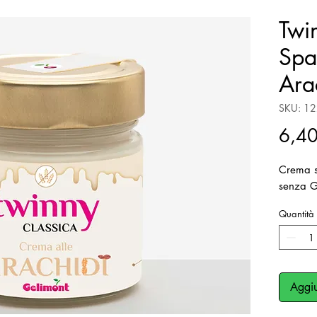
Twi
Spa
Ara
SKU: 1
6,40
Crema s
senza Gl
Quantità
Aggiu