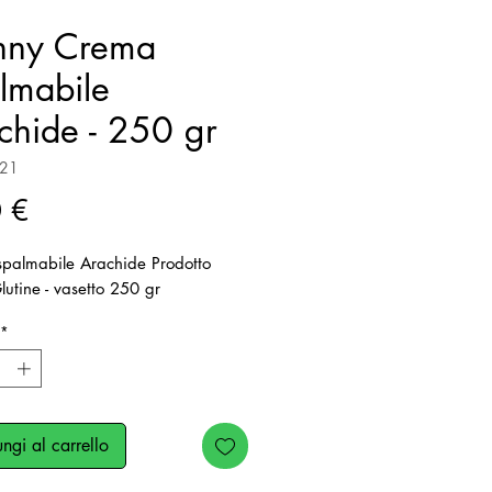
nny Crema
lmabile
chide - 250 gr
221
Prezzo
 €
palmabile Arachide Prodotto
utine - vasetto 250 gr
*
ngi al carrello