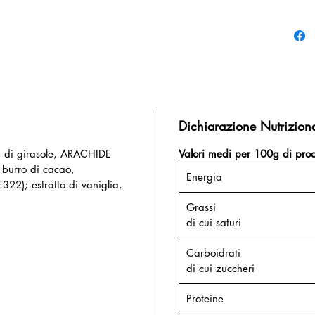
Dichiarazione Nutrizion
mi di girasole, ARACHIDE
Valori medi per 100g di prod
 burro di cacao,
Energia
E322); estratto di vaniglia,
Grassi
di cui saturi
Carboidrati
di cui zuccheri
Proteine