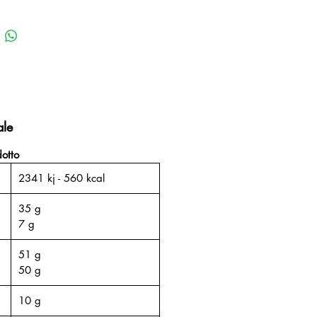
ale
otto
2341 kj - 560 kcal
35 g
7 g
51 g
50 g
10 g