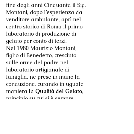
fine degli anni Cinquanta il Sig.
Montani, dopo l’esperienza da
venditore ambulante, aprì nel
centro storico di Roma il primo
laboratorio di produzione di
gelato per conto di terzi.
Nel 1980 Maurizio Montani,
figlio di Benedetto, cresciuto
sulle orme del padre nel
laboratorio artigianale di
famiglia, ne prese in mano la
conduzione, curando in uguale
maniera la
Qualità del Gelato
,
principio su cui si è sempre
basato il successo dell'attività di
famiglia.
Nel 1987 Maurizio Montani,
inizia una nuova avventura con