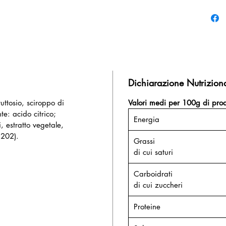
Dichiarazione Nutrizion
ruttosio, sciroppo di
Valori medi per 100g di prod
te: acido citrico;
Energia
 estratto vegetale,
E202).
Grassi
di cui saturi
Carboidrati
di cui zuccheri
Proteine