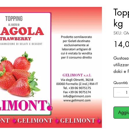
Top
kg
SKU: G
14,
Gustosa
utilizza
dolci e 
Prodotto
Quantità
tappo s
Aggiu