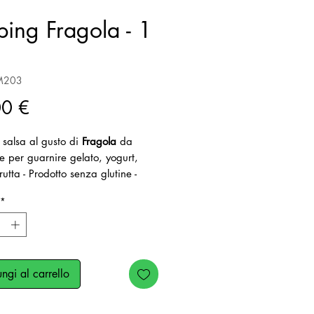
ping Fragola - 1
M203
Prezzo
00 €
 salsa al gusto di
Fragola
da
re per guarnire gelato, yogurt,
frutta - Prodotto senza glutine -
 vegano - Confezione: flaconi con
*
alva goccia da 1 kg
ngi al carrello