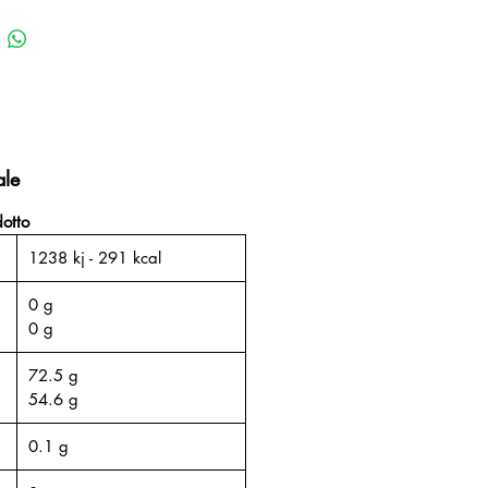
ale
otto
1238 kj - 291 kcal
0 g
0 g
72.5 g
54.6 g
0.1 g