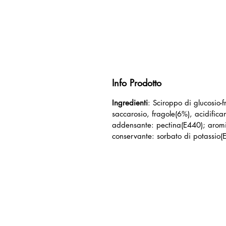
Info Prodotto
Ingredienti
: Sciroppo di glucosio-f
saccarosio, fragole(6%), acidifican
addensante: pectina(E440); aromi,
conservante: sorbato di potassio(