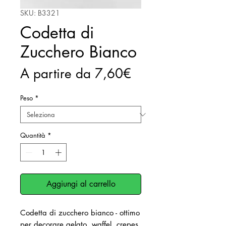
SKU: B3321
Codetta di
Zucchero Bianco
Prezzo
A partire da
7,60€
scontato
Peso
*
Quantità
*
Aggiungi al carrello
Codetta di zucchero bianco - ottimo
per decorare gelato, waffel, crepes,