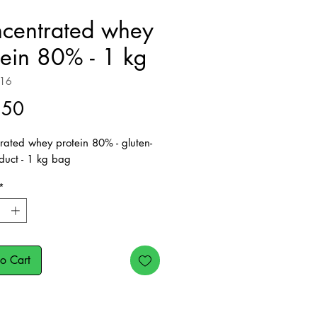
centrated whey
tein 80% - 1 kg
016
Price
.50
rated whey protein 80% - gluten-
duct - 1 kg bag
*
o Cart