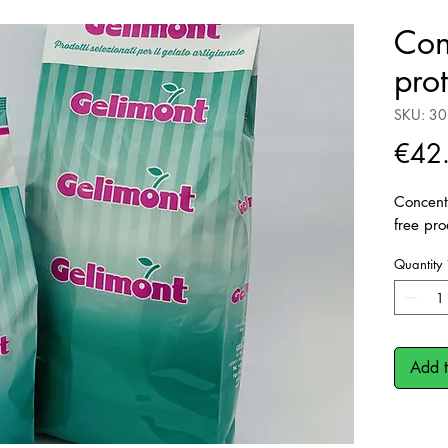
Con
pro
SKU: 3
€42
Concent
free pro
Quantity
Add t