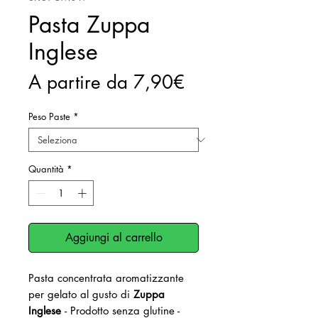
Pasta Zuppa
Inglese
Prezzo
A partire da
7,90€
scontato
Peso Paste
*
Quantità
*
Aggiungi al carrello
Pasta concentrata aromatizzante
per gelato al gusto di
Zuppa
Inglese
- Prodotto senza glutine -