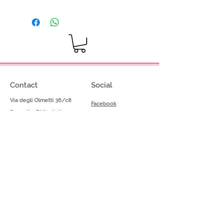
Prodotto vegano
Dosaggio: 80-100g su kg di
miscela base
Contact
Social
Via degli Olmetti 36/c8
Facebook
Formello (RM) - Italia
Instagram
Tel.
+39.069075175
Fax.
+39.069075174
info@gelimont.com
shop.online@gelimont.com
Home
Policy
Shop​
Privacy Police
Azienda
Termini e Condizioni