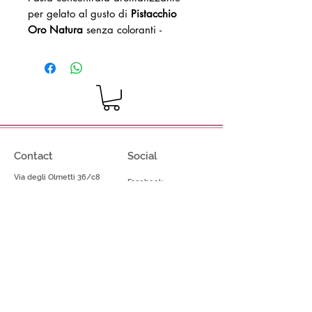
per gelato al gusto di
Pistacchio
Oro Natura
senza coloranti
-
Prodotto senza glutine - Prodotto
vegano
Dosaggio: 80-100g su kg di
miscela base
Contact
Social
Via degli Olmetti 36/c8
Facebook
Formello (RM) - Italia
Instagram
Tel.
+39.069075175
Fax.
+39.069075174
info@gelimont.com
shop.online@gelimont.com
Home
Policy