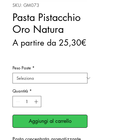
SKU: GM073
Pasta Pistacchio
Oro Natura
A partire da
25,30€
Prezzo
scontato
Peso Paste
*
Quantità
*
Aggiungi al carrello
Pasta concentrata aromatizzante