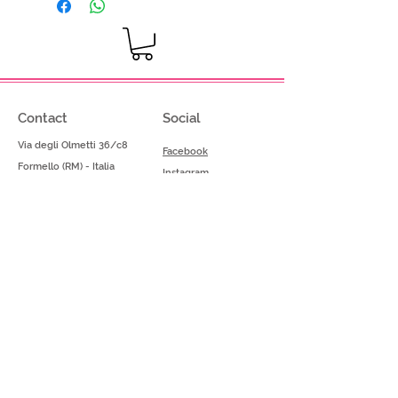
Contact
Social
Via degli Olmetti 36/c8
Facebook
Formello (RM) - Italia
Instagram
Tel.
+39.069075175
Fax.
+39.069075174
info@gelimont.com
shop.online@gelimont.com
Home
Policy
Shop​
Privacy Police
Azienda
Termini e Condizioni
Catalogo prodotti
Spese e modalità di pagamento