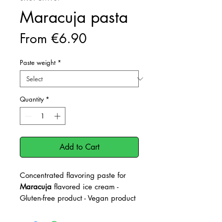
Maracuja pasta
Sale
From
€6.90
Price
Paste weight
*
Quantity
*
Add to Cart
Concentrated flavoring paste for
Maracuja
flavored ice cream -
Gluten-free product - Vegan product
Dosage: 80-100g per kg of base
mix