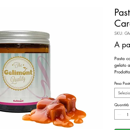
Pas
Car
SKU: G
A pa
Pasta c
gelato a
Prodotto
Dosaggi
Peso Past
Selezi
Quantità