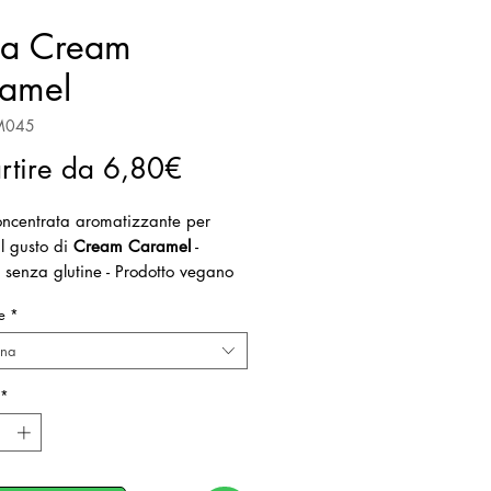
ta Cream
amel
M045
Prezzo
rtire da
6,80€
scontato
oncentrata aromatizzante per
l gusto di
Cream Caramel
-
 senza glutine - Prodotto vegano
o: 80-100g su kg di miscela base
e
*
ona
*