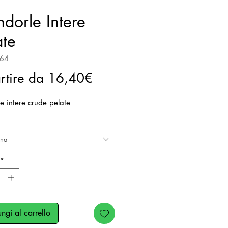
dorle Intere
ate
864
Prezzo
rtire da
16,40€
scontato
e intere crude pelate
ona
*
ngi al carrello