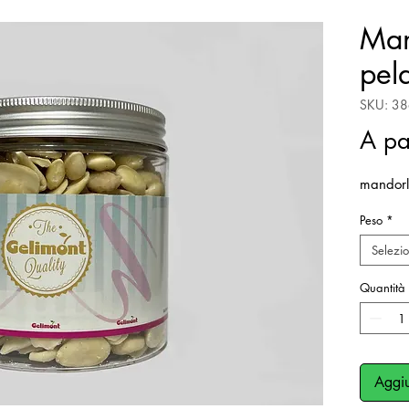
Man
pel
SKU: 3
A pa
mandorl
Peso
*
Selezi
Quantità
Aggiu