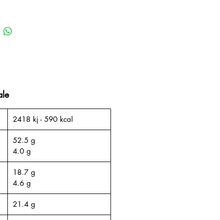
ale
2418 kj - 590 kcal
52.5 g
4.0 g
18.7 g
4.6 g
21.4 g