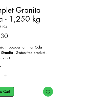
plet Granita
a - 1,250 kg
M194
Price
.30
ix in powder form for
Cola
d Granita
- Gluten-free product -
roduct
1,250 kg in 8 liters of water
*
o Cart