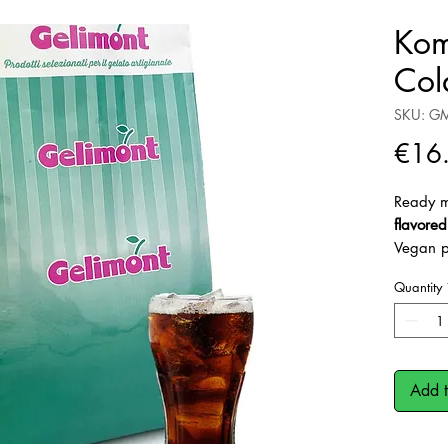
Kom
Col
SKU: G
€16
Ready m
flavore
Vegan p
Dosage: 
Quantity
Add t