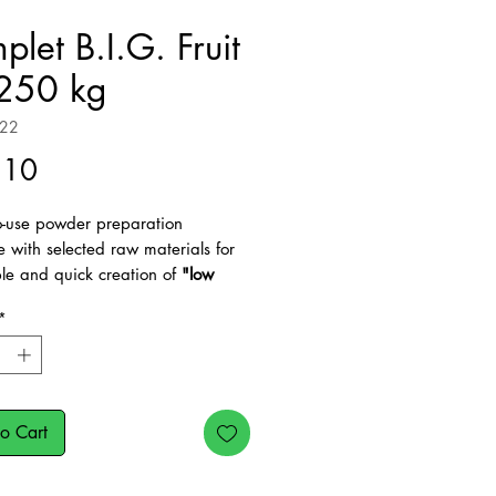
plet B.I.G. Fruit
,250 kg
722
Price
.10
o-use powder preparation
 with selected raw materials for
ple and quick creation of
"low
c index
" fruit ice cream without
*
(with maltitol and erythritol), does
ain emulsifiers or preservatives -
ree product - Vegan product
 1,250 kg of product in 2,5 kg of
o Cart