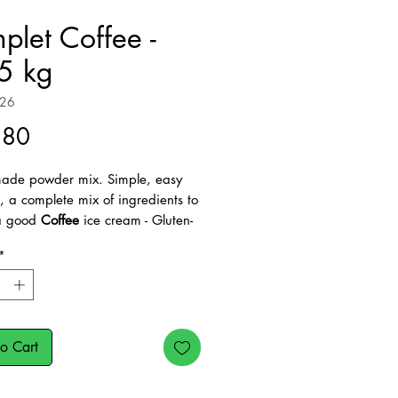
plet Coffee -
5 kg
226
Price
.80
ade powder mix. Simple, easy
, a complete mix of ingredients to
a good
Coffee
ice cream - Gluten-
duct
*
1.250kg in 2.6-2.8 liters of hot
o Cart