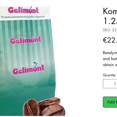
Kom
1.2
SKU: 3
€22
Ready-m
and fast
obtain 
free pro
Quantity
Dosage: 
water
Add t