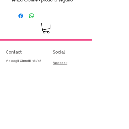
Contact
Social
Via degli Olmetti 36/c8
Facebook
Formello (RM) - Italia
Instagram
Tel.
+39.069075175
Fax.
+39.069075174
info@gelimont.com
shop.online@gelimont.com
Home
Policy
Shop​
Privacy Police