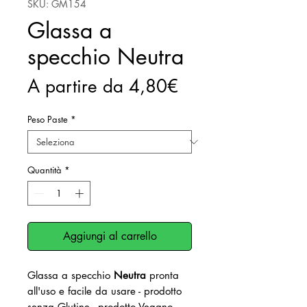
SKU: GM154
Glassa a
specchio Neutra
Prezzo
A partire da
4,80€
scontato
Peso Paste
*
Quantità
*
Aggiungi al carrello
Glassa a specchio
Neutra
pronta
all'uso e facile da usare - prodotto
senza Glutine - prodotto Vegano