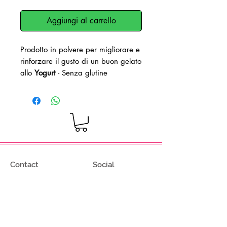
Aggiungi al carrello
Prodotto in polvere per migliorare e
rinforzare il gusto di un buon gelato
allo
Yogurt
- Senza glutine
Dosaggio: 30-50g per kg di
miscela
Contact
Social
Via degli Olmetti 36/c8
Facebook
Formello (RM) - Italia
Instagram
Tel.
+39.069075175
Fax.
+39.069075174