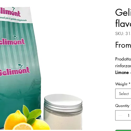
Gel
fla
SKU: 3
Fro
Prodotto
rinforza
Limone
-
Dosaggi
Weight
*
Select
Quantity