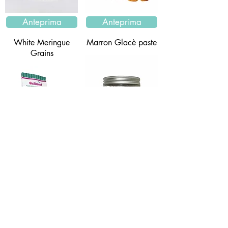
Anteprima
Anteprima
White Meringue
Marron Glacè paste
Grains
Anteprima
Anteprima
Scrap of chestnuts
Prepared for
Semifreddi