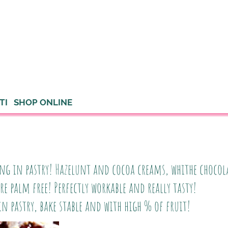
TI
SHOP ONLINE
ing in pastry! Hazelunt and cocoa creams, whithe chocol
are palm free! Perfectly workable and really tasty!
in pastry, bake stable and with high % of fruit!