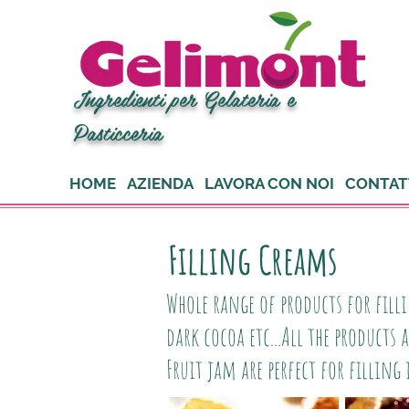
Ingredienti per Gelateria e
Pasticceria
HOME
AZIENDA
LAVORA CON NOI
CONTAT
Filling Creams
Whole range of products for fill
dark cocoa etc...All the products 
Fruit jam are perfect for filling 