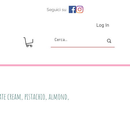
Seguici su
Log In
ate cream, pistachio, almond,