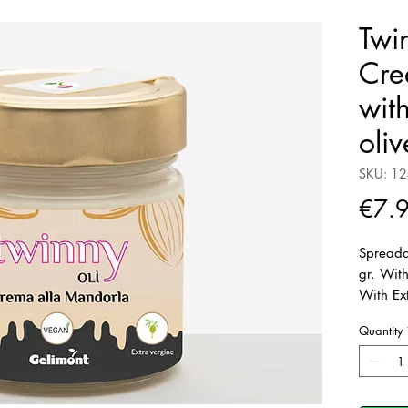
Twi
Cre
with
oliv
SKU: 1
€7.
Spreada
gr. With
With Ext
and Ric
Quantity