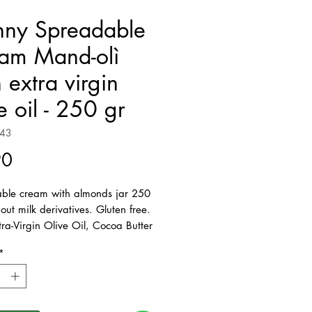
nny Spreadable
am Mand-olì
 extra virgin
e oil - 250 gr
243
Price
90
ble cream with almonds jar 250
out milk derivatives. Gluten free.
ra-Virgin Olive Oil, Cocoa Butter
e Milk
*