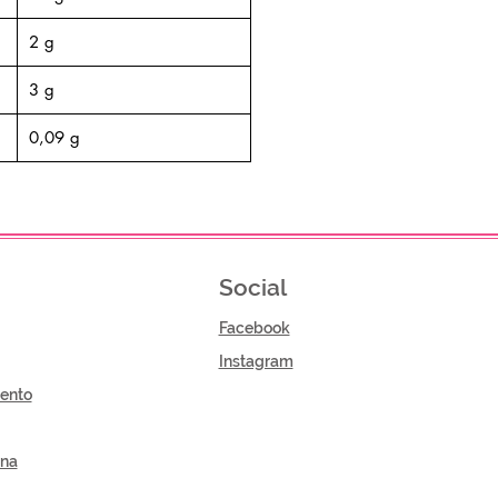
2 g
3 g
0,09 g
Social
Facebook
Instagram
ento
gna