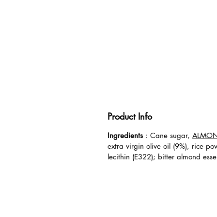
Product Info
Ingredients
: Cane sugar,
ALMO
extra virgin olive oil (9%), rice po
lecithin (E322); bitter almond essent