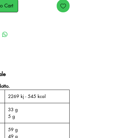
o Cart
ale
otto.
2269 kj - 545 kcal
33 g
5 g
59 g
49 g