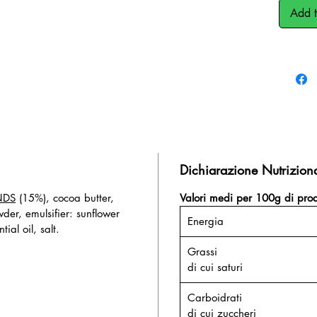
Add t
Dichiarazione Nutrizion
NDS
(15%), cocoa butter,
Valori medi per 100g di prod
wder, emulsifier: sunflower
Energia
ial oil, salt.
Grassi
di cui saturi
Carboidrati
di cui zuccheri